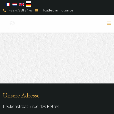
Select your language
+32 473 31 34 47
info@beukenhouse.be
Unsere Adresse
Beukenstraat 3 rue des Hêtres