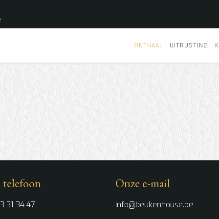
e
ONTHAAL
UITRUSTING
 telefoon
Onze e-mail
3 31 34 47
info@beukenhouse.be