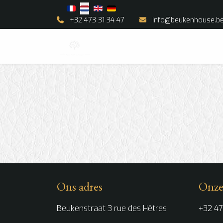
Select your language
+32 473 31 34 47
info@beukenhouse.b
Ons adres
Onze
Beukenstraat 3 rue des Hêtres
+32 47