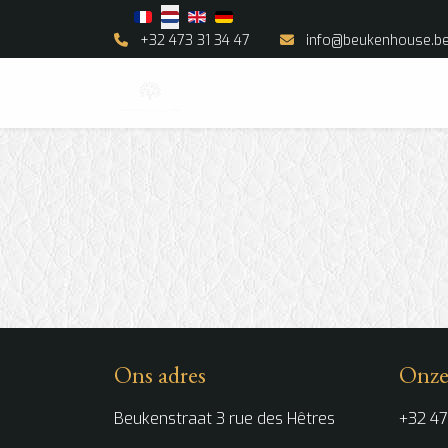
Select your language
+32 473 31 34 47
info@beukenhouse.b
Ons adres
Onze
Beukenstraat 3 rue des Hêtres
+32 47