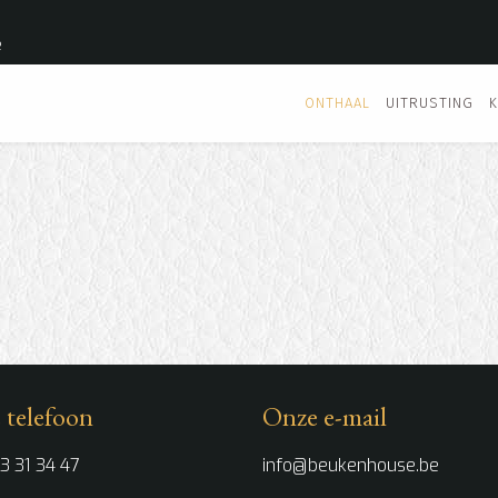
e
ONTHAAL
UITRUSTING
 telefoon
Onze e-mail
3 31 34 47
info@beukenhouse.be