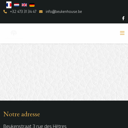
Select your language
+32 473 31 34 47
info@beukenhouse.be
Notre adresse
Beukenstraat 3 rue des Hêtres