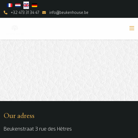
Select your language
+32 473 31 34 47
info@beukenhouse.be
Our adress
Beukenstraat 3 rue des Hêtres